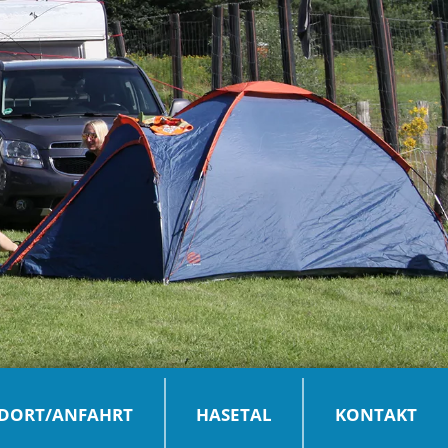
DORT/ANFAHRT
HASETAL
KONTAKT